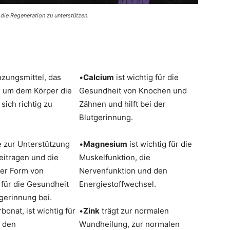
die Regeneration zu unterstützen.
nzungsmittel, das
•
Calcium
ist wichtig für die
e, um dem Körper die
Gesundheit von Knochen und
sich richtig zu
Zähnen und hilft bei der
Blutgerinnung.
ie zur Unterstützung
•
Magnesium
ist wichtig für die
itragen und die
Muskelfunktion, die
 der Form von
Nervenfunktion und den
g für die Gesundheit
Energiestoffwechsel.
gerinnung bei.
nat, ist wichtig für
•
Zink
trägt zur normalen
d den
Wundheilung, zur normalen