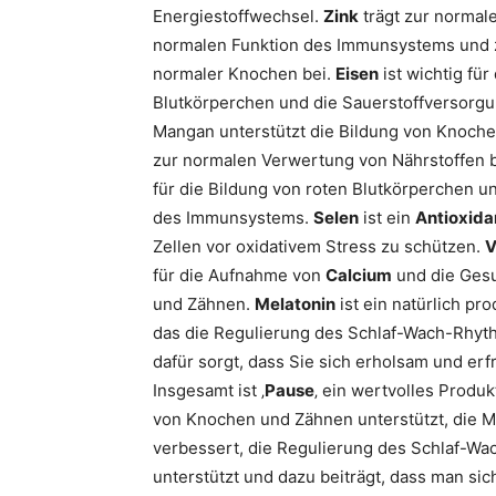
Energiestoffwechsel.
Zink
trägt zur normal
normalen Funktion des Immunsystems und z
normaler Knochen bei.
Eisen
ist wichtig für
Blutkörperchen und die Sauerstoffversorgu
Mangan unterstützt die Bildung von Knoch
zur normalen Verwertung von Nährstoffen be
für die Bildung von roten Blutkörperchen u
des Immunsystems.
Selen
ist ein
Antioxida
Zellen vor oxidativem Stress zu schützen.
V
für die Aufnahme von
Calcium
und die Ges
und Zähnen.
Melatonin
ist ein natürlich pr
das die Regulierung des Schlaf-Wach-Rhyt
dafür sorgt, dass Sie sich erholsam und erfr
Insgesamt ist ‚
Pause
‚ ein wertvolles Produk
von Knochen und Zähnen unterstützt, die M
verbessert, die Regulierung des Schlaf-W
unterstützt und dazu beiträgt, dass man sich