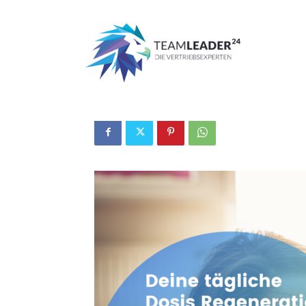
Start
Produkte
Nahrungsergänzung
Pause
Produkte
Nahrungsergänzung
Yanoli Network
Pause
Von
Dennis Isermann
-
18. Januar 2023