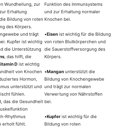
en Wundheilung, zur
Funktion des Immunsystems
ur Erhaltung
und zur Erhaltung normaler
 die Bildung von roten
Knochen bei.
ng des Körpers.
engewebe und trägt
•
Eisen
ist wichtig für die Bildung
i. Kupfer ist wichtig
von roten Blutkörperchen und
nd die Unterstützung
die Sauerstoffversorgung des
ns
, das hilft, die
Körpers.
itamin D
ist wichtig
undheit von Knochen
•
Mangan
unterstützt die
oduziertes Hormon,
Bildung von Knochengewebe
hmus unterstützt und
und trägt zur normalen
ischt fühlen.
Verwertung von Nährstoffen
t, das die Gesundheit
bei.
uskelfunktion
ach-Rhythmus
•
Kupfer
ist wichtig für die
 erholt fühlt.
Bildung von roten