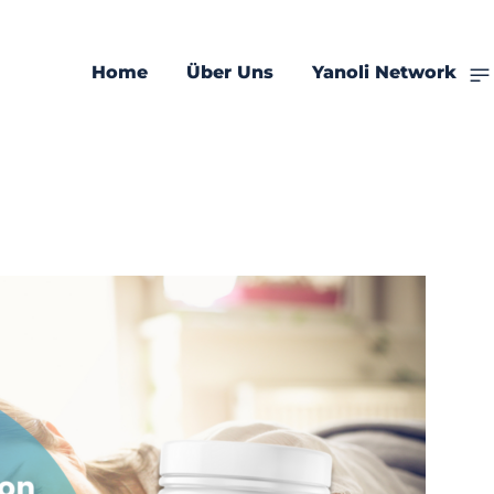
Home
Über Uns
Yanoli Network
1139
0