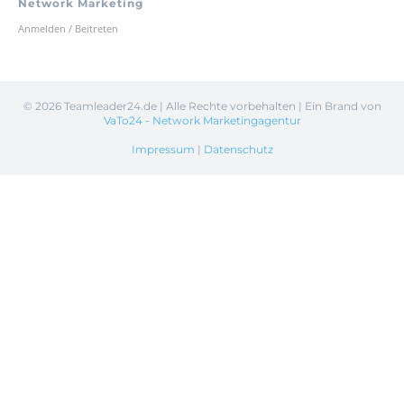
Network Marketing
Anmelden / Beitreten
©
2026 Teamleader24.de | Alle Rechte vorbehalten | Ein Brand von
VaTo24 - Network Marketingagentur
Impressum
|
Datenschutz