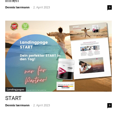
innen
Dennis Isermann
-
2. April 2023
0
Landingpages
START
Dennis Isermann
-
2. April 2023
0