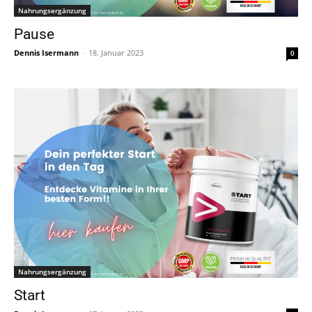
Nahrungsergänzung
Pause
Dennis Isermann
-
18. Januar 2023
0
Nahrungsergänzung
Start