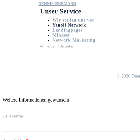
DENNIS ISERMANN
Unser Service
Wir stellen uns vor
Yanoli Network
Landingpages
Mindset
Network Marketing
Anmelden / Beitreten
©
2026 Team
Weitere Informationen gewünscht
Dein Name