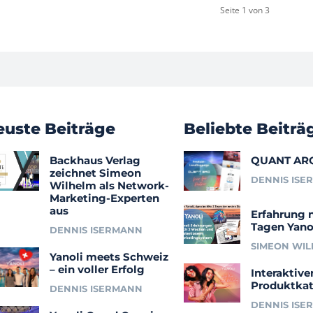
Seite 1 von 3
euste Beiträge
Beliebte Beiträ
Backhaus Verlag
QUANT AR
zeichnet Simeon
DENNIS ISE
Wilhelm als Network-
Marketing-Experten
aus
Erfahrung 
Tagen Yano
DENNIS ISERMANN
SIMEON WI
Yanoli meets Schweiz
– ein voller Erfolg
Interaktive
Produktkat
DENNIS ISERMANN
DENNIS ISE