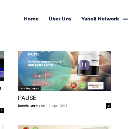
Home
Über Uns
Yanoli Network
n
Landingpages
PAUSE
Dennis Isermann
-
2. April 2023
0
0