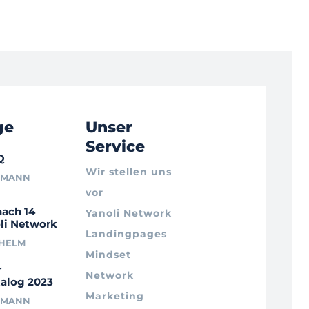
ge
Unser
Service
Q
Wir stellen uns
RMANN
vor
nach 14
Yanoli Network
li Network
Landingpages
LHELM
Mindset
r
Network
alog 2023
Marketing
RMANN