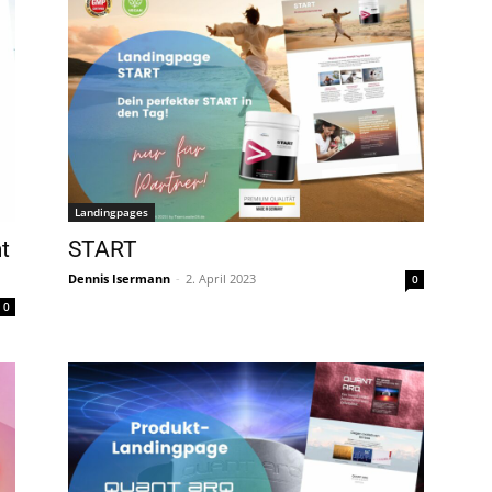
Landingpages
t
START
Dennis Isermann
-
2. April 2023
0
0