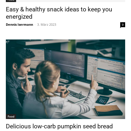
Easy & healthy snack ideas to keep you
energized
Dennis Isermann
-
3. März 2023
0
Food
Delicious low-carb pumpkin seed bread