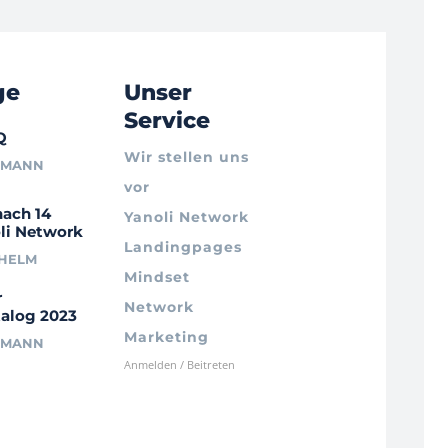
ge
Unser
Service
Q
Wir stellen uns
RMANN
vor
nach 14
Yanoli Network
li Network
Landingpages
LHELM
Mindset
r
Network
alog 2023
Marketing
RMANN
Anmelden / Beitreten