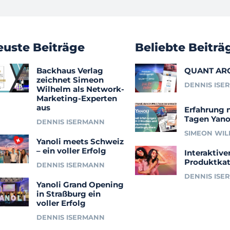
euste Beiträge
Beliebte Beiträ
Backhaus Verlag
QUANT AR
zeichnet Simeon
DENNIS ISE
Wilhelm als Network-
Marketing-Experten
aus
Erfahrung 
Tagen Yano
DENNIS ISERMANN
SIMEON WI
Yanoli meets Schweiz
– ein voller Erfolg
Interaktive
Produktkat
DENNIS ISERMANN
DENNIS ISE
Yanoli Grand Opening
in Straßburg ein
voller Erfolg
DENNIS ISERMANN