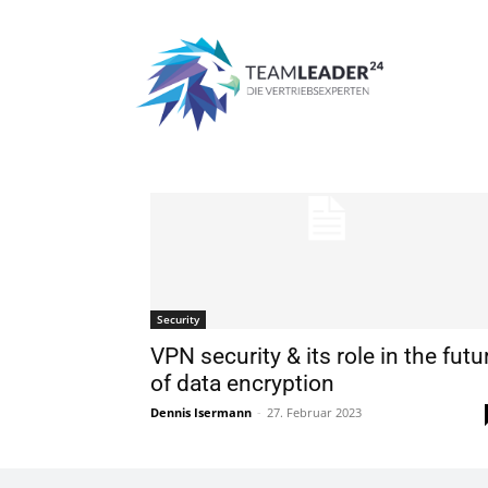
Start
Schlagworte
VPN
Tag: VPN
Security
VPN security & its role in the futu
of data encryption
Dennis Isermann
-
27. Februar 2023