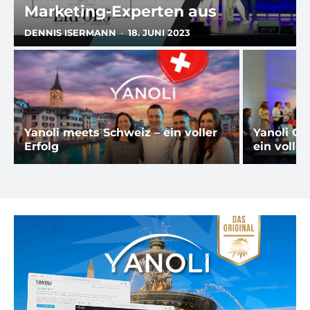
Marketing-Experten aus
DENNIS ISERMANN
-
18. JUNI 2023
Yanoli meets Schweiz – ein voller
Yanoli Gr
Erfolg
ein voller