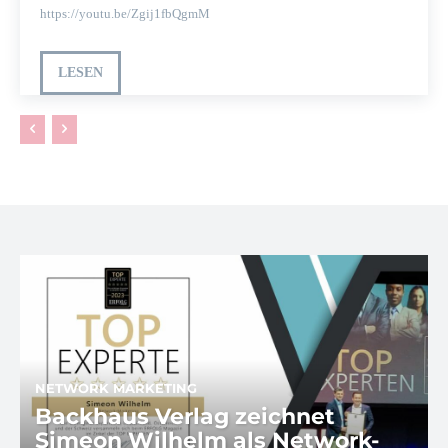
https://youtu.be/Zgij1fbQgmM
LESEN
NETWORK MARKETING
Backhaus Verlag zeichnet
Simeon Wilhelm als Network-