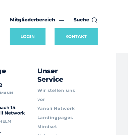
Mitgliederbereich
Suche
LOGIN
KONTAKT
ge
Unser
Service
Q
Wir stellen uns
RMANN
vor
nach 14
Yanoli Network
li Network
Landingpages
LHELM
Mindset
r