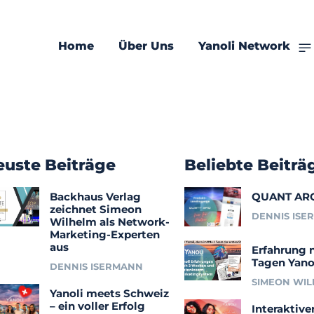
 Cookies
Home
Über Uns
Yanoli Network
euste Beiträge
Beliebte Beiträ
Backhaus Verlag
QUANT AR
zeichnet Simeon
DENNIS ISE
Wilhelm als Network-
Marketing-Experten
aus
Erfahrung 
Tagen Yano
DENNIS ISERMANN
SIMEON WI
Yanoli meets Schweiz
– ein voller Erfolg
Interaktive