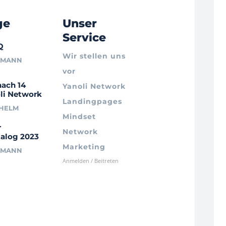
ge
Unser
Service
Q
Wir stellen uns
RMANN
vor
nach 14
Yanoli Network
li Network
Landingpages
LHELM
Mindset
r
Network
alog 2023
Marketing
RMANN
Anmelden / Beitreten