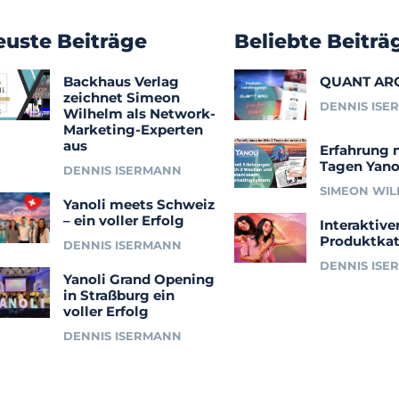
euste Beiträge
Beliebte Beiträ
Backhaus Verlag
QUANT AR
zeichnet Simeon
DENNIS ISE
Wilhelm als Network-
Marketing-Experten
aus
Erfahrung 
Tagen Yano
DENNIS ISERMANN
SIMEON WI
Yanoli meets Schweiz
– ein voller Erfolg
Interaktive
Produktkat
DENNIS ISERMANN
DENNIS ISE
Yanoli Grand Opening
in Straßburg ein
voller Erfolg
DENNIS ISERMANN