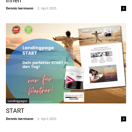
innen
Dennis Isermann
-
2. April 2023
0
Landingpages
START
Dennis Isermann
-
2. April 2023
0