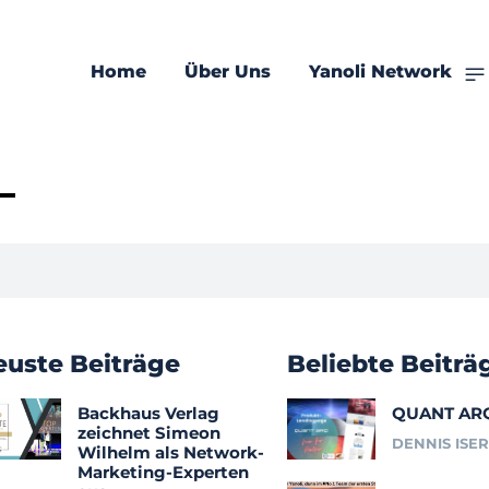
Home
Über Uns
Yanoli Network
0
euste Beiträge
Beliebte Beiträ
Backhaus Verlag
QUANT AR
zeichnet Simeon
DENNIS ISE
Wilhelm als Network-
Marketing-Experten