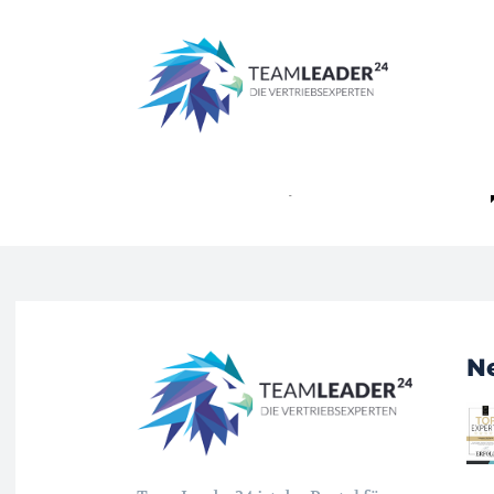
Start
Schlagworte
Leistungs-Booster
Tag: Leistungs-Booster
Nahrungsergänzung
Fast Forward
Dennis Isermann
-
19. Januar 2023
N