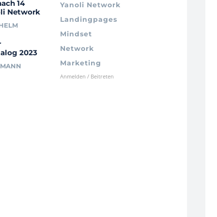
nach 14
Yanoli Network
li Network
Landingpages
LHELM
Mindset
r
Network
alog 2023
Marketing
RMANN
Anmelden / Beitreten