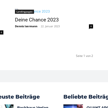
Landingpages
Deine Chance 2023
Dennis Isermann
-
22. Januar 2023
0
0
Seite 1 von 2
euste Beiträge
Beliebte Beiträ
Backhaus Verlag
QUANT AR