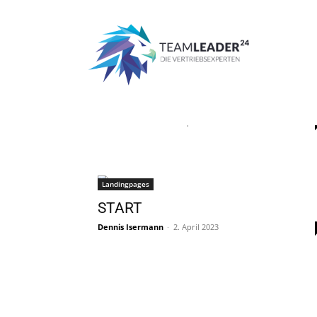
Start
Schlagworte
Landingpages Yanoli
Tag: Landingpages Yan
Landingpages
PAUSE
Dennis Isermann
-
2. April 2023
Landingpages
START
Dennis Isermann
-
2. April 2023