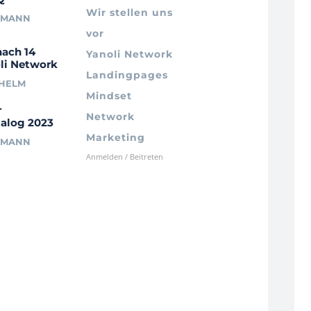
Wir stellen uns
RMANN
vor
nach 14
Yanoli Network
li Network
Landingpages
LHELM
Mindset
r
Network
alog 2023
Marketing
RMANN
Anmelden / Beitreten