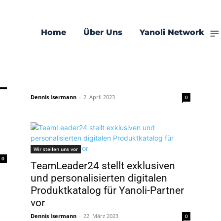
oli
Home
Über Uns
Yanoli Network
Landingpages
Ibé – Natürliche Schönheit kommt
von innen
0
Dennis Isermann
-
2. April 2023
0
Wir stellen uns vor
0
TeamLeader24 stellt exklusiven
und personalisierten digitalen
Produktkatalog für Yanoli-Partner
vor
Dennis Isermann
-
22. März 2023
0