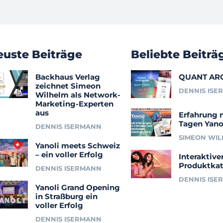
euste Beiträge
Beliebte Beiträ
Backhaus Verlag
QUANT AR
zeichnet Simeon
DENNIS ISE
Wilhelm als Network-
Marketing-Experten
aus
Erfahrung 
Tagen Yano
DENNIS ISERMANN
SIMEON WI
Yanoli meets Schweiz
– ein voller Erfolg
Interaktive
Produktkat
DENNIS ISERMANN
DENNIS ISE
Yanoli Grand Opening
in Straßburg ein
voller Erfolg
DENNIS ISERMANN