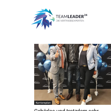
Start
Schlagworte
Grand opening
Tag: grand opening
Karriereplan