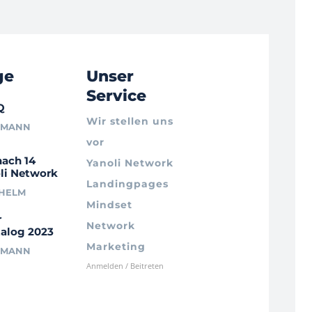
ge
Unser
Service
Q
Wir stellen uns
RMANN
vor
nach 14
Yanoli Network
li Network
Landingpages
LHELM
Mindset
r
Network
alog 2023
Marketing
RMANN
Anmelden / Beitreten