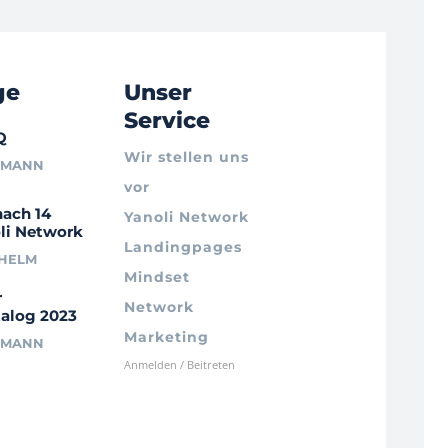
ge
Unser
Service
Q
Wir stellen uns
RMANN
vor
nach 14
Yanoli Network
li Network
Landingpages
LHELM
Mindset
r
Network
alog 2023
Marketing
RMANN
Anmelden / Beitreten