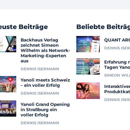
euste Beiträge
Beliebte Beiträ
Backhaus Verlag
QUANT AR
zeichnet Simeon
DENNIS ISE
Wilhelm als Network-
Marketing-Experten
aus
Erfahrung 
Tagen Yano
DENNIS ISERMANN
SIMEON WI
Yanoli meets Schweiz
– ein voller Erfolg
Interaktive
Produktkat
DENNIS ISERMANN
DENNIS ISE
Yanoli Grand Opening
in Straßburg ein
voller Erfolg
DENNIS ISERMANN