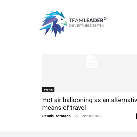
Start
Schlagworte
Balloon
Tag: Balloon
World
Hot air ballooning as an alternati
means of travel
Dennis Isermann
-
27. Februar 2023