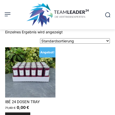
Einzelnes Ergebnis wird angezeigt
Angebot!
IBÉ 24 DOSEN TRAY
Ursprünglicher
Aktueller
0,00
€
71,40
€
Preis
Preis