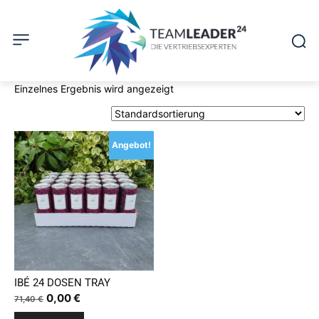
Einzelnes Ergebnis wird angezeigt
Angebot!
IBÉ 24 DOSEN TRAY
Ursprünglicher
Aktueller
0,00
€
71,40
€
Preis
Preis