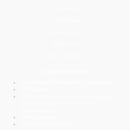
Yanoli Network
Grand Opening
Produktkatalog 2023
QUANT ARQ
FAST FORWARD
WAS WIR DIR BIETEN
Personalisierte & Interaktive Landingpages
VIP Gruppen
Eigenes Marketingsystem mit unzähligen
Mehrwerten wie dem interaktiven
Produktkatalog
Offline Seminare
weitere Marketing-Tools