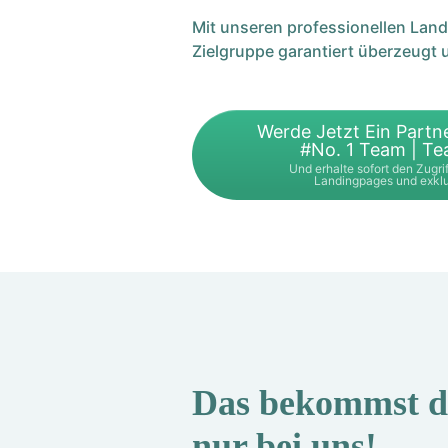
Mit unseren professionellen Lan
Zielgruppe garantiert überzeugt 
Werde Jetzt Ein Partn
#No. 1 Team | T
Und erhalte sofort den Zugrif
Landingpages und exklu
Das bekommst 
nur bei uns!