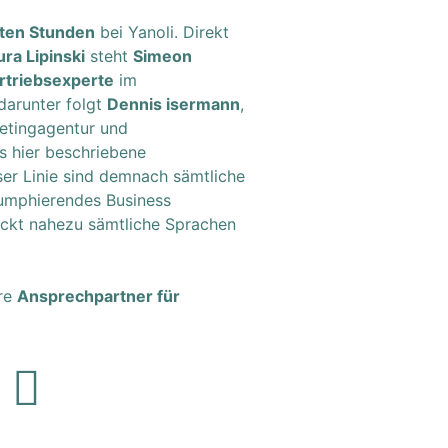
ten Stunden
bei Yanoli. Direkt
ura Lipinski
steht
Simeon
ertriebsexperte
im
darunter folgt
Dennis isermann
,
etingagentur und
s hier beschriebene
eser Linie sind demnach sämtliche
riumphierendes Business
ckt nahezu sämtliche Sprachen
ere
Ansprechpartner für