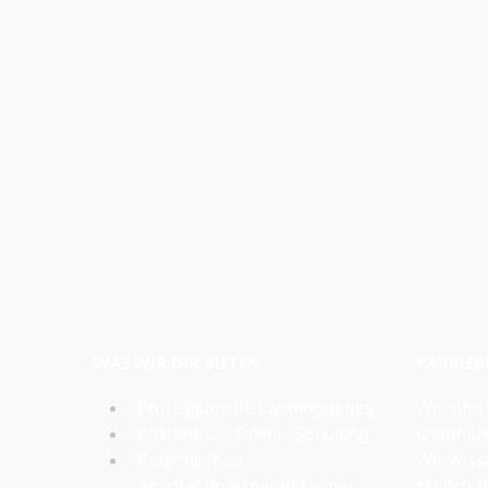
WAS WIR DIR BIETEN
KARRIER
Professionelle Landingpages
Wir sind
Kostenfreie Online-Schulung
unabhäng
Persönlichen
Wir wiss
Ansprechpartner in Deiner
täglich 