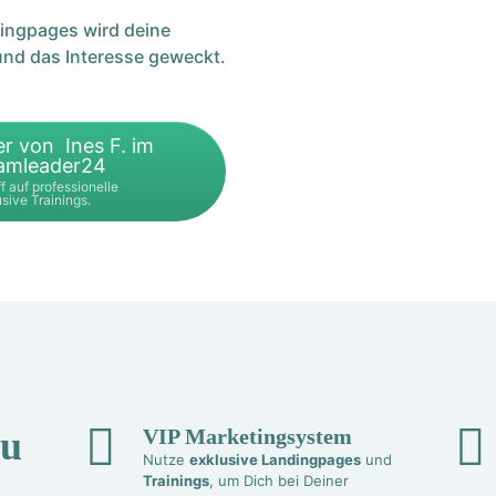
dingpages wird deine
und das Interesse geweckt.
er von Ines F. im
eamleader24
f auf professionelle
sive Trainings.
du
VIP Marketingsystem
Nutze
exklusive Landingpages
und
Trainings
, um Dich bei Deiner