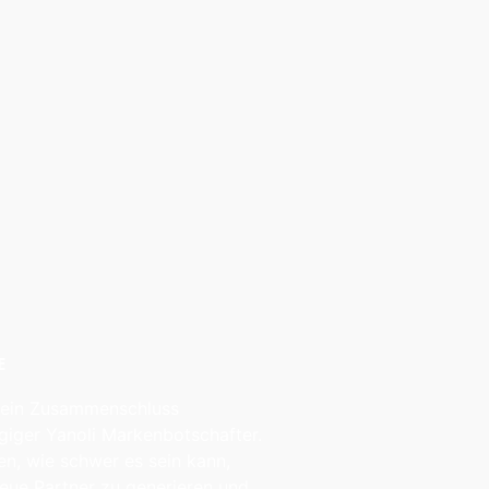
E
 ein Zusammenschluss
iger Yanoli Markenbotschafter.
en, wie schwer es sein kann,
neue Partner zu generieren und