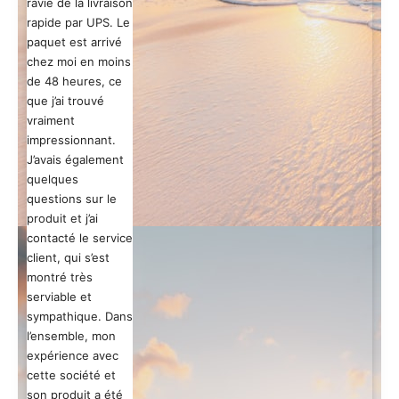
ravie de la livraison
rapide par UPS. Le
paquet est arrivé
chez moi en moins
de 48 heures, ce
que j’ai trouvé
vraiment
impressionnant.
J’avais également
quelques
questions sur le
produit et j’ai
contacté le service
client, qui s’est
montré très
serviable et
sympathique. Dans
l’ensemble, mon
expérience avec
cette société et
son produit a été