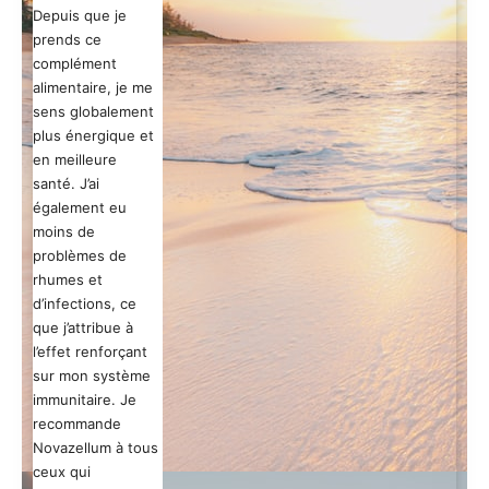
Depuis que je
prends ce
complément
alimentaire, je me
sens globalement
plus énergique et
en meilleure
santé. J’ai
également eu
moins de
problèmes de
rhumes et
d’infections, ce
que j’attribue à
l’effet renforçant
sur mon système
immunitaire. Je
recommande
Novazellum à tous
ceux qui