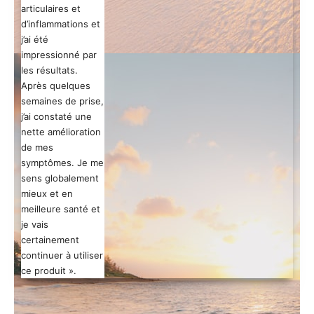
articulaires et
d’inflammations et
j’ai été
impressionné par
les résultats.
Après quelques
semaines de prise,
j’ai constaté une
nette amélioration
de mes
symptômes. Je me
sens globalement
mieux et en
meilleure santé et
je vais
certainement
continuer à utiliser
ce produit ».