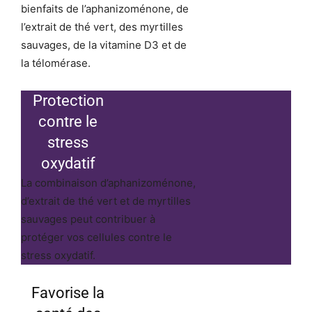
bienfaits de l’aphanizoménone, de
l’extrait de thé vert, des myrtilles
sauvages, de la vitamine D3 et de
la télomérase.
Protection
contre le
stress
oxydatif
La combinaison d’aphanizoménone,
d’extrait de thé vert et de myrtilles
sauvages peut contribuer à
protéger vos cellules contre le
stress oxydatif.
Favorise la