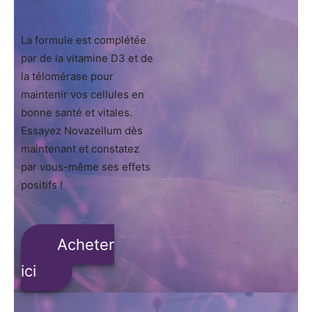
La formule est complétée
par de la vitamine D3 et de
la télomérase pour
maintenir vos cellules en
bonne santé et vitales.
Essayez Novazellum dès
maintenant et constatez
par vous-même ses effets
positifs !
Acheter
ici