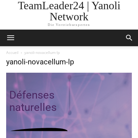
TeamLeader24 | Yanoli
Network
Die Vertriebsexperten
Accueil
yanoli-novacellum-lp
yanoli-novacellum-lp
Défenses
naturelles